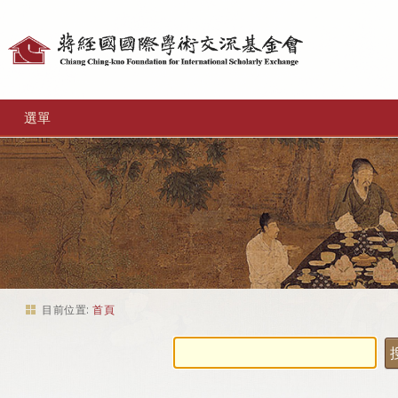
個
人
工
選單
具
目前位置:
首頁