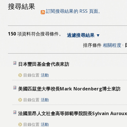
搜尋結果
訂閱搜尋結果的 RSS 頁面。
150
項資料符合搜尋條件。
過濾搜尋結果
排序條件
相關程度
·
日本豐田基金會代表來訪
目錄位置
活動
美國匹茲堡大學校長Mark Nordenberg博士來訪
目錄位置
活動
法國里昂人文社會高等師範學院院長Sylvain Auro
目錄位置
活動