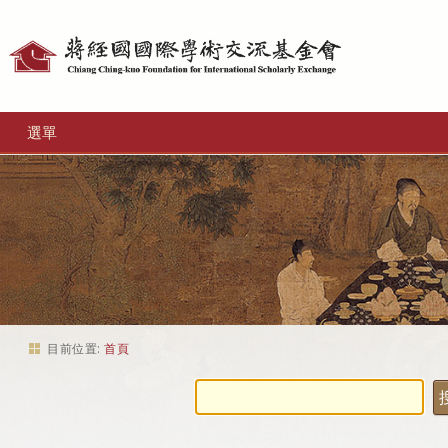
個
人
工
選單
具
目前位置:
首頁