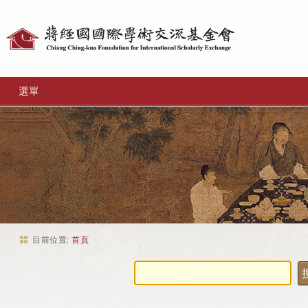
個
人
工
選單
具
目前位置:
首頁