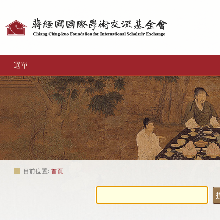
個
人
工
選單
具
目前位置:
首頁